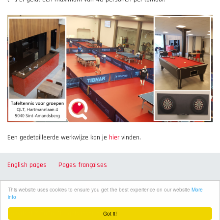
Een gedetailleerde werkwijze kan je
hier
vinden.
English pages
Pages françaises
This website uses cookies to ensure you get the best experience on our website
More
info
Got it!
Copyright © 2026. All rights reserved