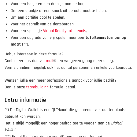
Voor een hapje en een drankje aan de bar,
Om een drankje of een snack uit de automaat te halen,
Om een partijtje pool te spelen,
Voor het gebruik van de dartsborden,
Voor een spelletje
Virtual Reality tafeltennis
,
Voor een upgrade van vrij spelen naar een
tafeltennistornooi op
maat
(**).
Heb je interesse in deze formule?
Contacteer ons dan via
mail
en we geven graag meer uitleg.
Vermeld indien mogelijk ook het aantal personen en enkele voorkeurdata.
Wensen jullie een meer professionele aanpak voor jullie bedrijf?
Dan is onze
teambuilding
-formule ideaal.
Extra informatie
(*) De Digital Wallet is een QLT-kaart die gedurende vier uur ter plaatse
gebruikt kan worden.
Het is altijd mogelijk een hoger bedrag toe te voegen aan de
Digital
Wallet
.
(**) Er geldt een maximum van 40 personen per tornooi.