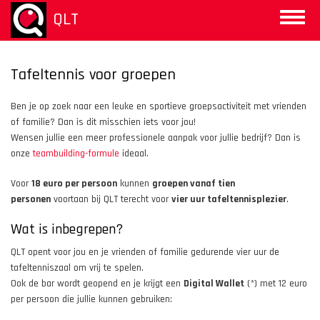
Skip
QLT
Toggle
to
naviga
main
content
Tafeltennis voor groepen
Ben je op zoek naar een leuke en sportieve groepsactiviteit met vrienden
of familie? Dan is dit misschien iets voor jou!
Wensen jullie een meer professionele aanpak voor jullie bedrijf? Dan is
onze
teambuilding-formule
ideaal.
Voor
18 euro per persoon
kunnen
groepen vanaf tien
personen
voortaan bij QLT terecht voor
vier uur tafeltennisplezier
.
Wat is inbegrepen?
QLT opent voor jou en je vrienden of familie gedurende vier uur de
tafeltenniszaal om vrij te spelen.
Ook de bar wordt geopend en je krijgt een
Digital Wallet
(*) met 12 euro
per persoon die jullie kunnen gebruiken: