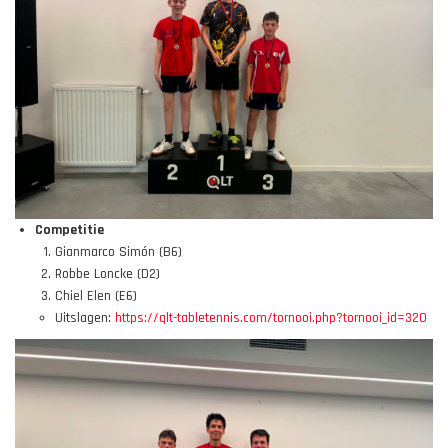
Competitie
Gianmarco Simón (B6)
Robbe Loncke (D2)
Chiel Elen (E6)
Uitslagen:
https://qlt-tabletennis.com/tornooi.php?tornooi_id=320