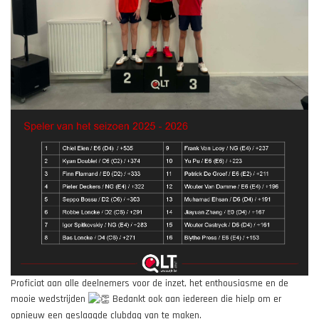
Proficiat aan alle deelnemers voor de inzet, het enthousiasme en de
mooie wedstrijden
Bedankt ook aan iedereen die hielp om er
opnieuw een geslaagde clubdag van te maken.