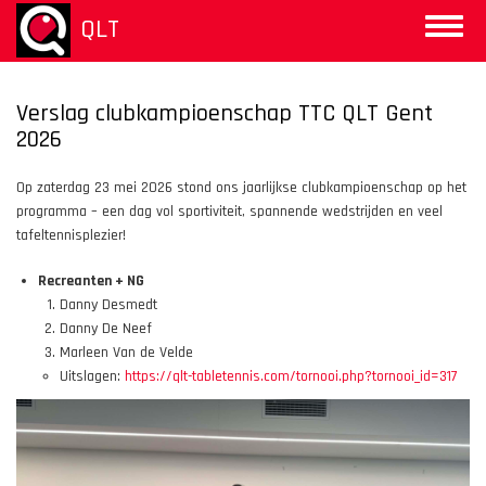
Aller
QLT
Toggle
au
naviga
contenu
principal
Verslag clubkampioenschap TTC QLT Gent
2026
Op zaterdag 23 mei 2026 stond ons jaarlijkse clubkampioenschap op het
programma – een dag vol sportiviteit, spannende wedstrijden en veel
tafeltennisplezier!
Recreanten + NG
Danny Desmedt
Danny De Neef
Marleen Van de Velde
Uitslagen:
https://qlt-tabletennis.com/tornooi.php?tornooi_id=317