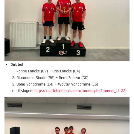
Dubbel
Robbe Loncke (D2) + Bas Loncke (D4)
Gianmarco Simón (B6) + Remi Frateur (C0)
Bono Vandamme (E4) + Wouter Vandamme (E6)
Uitslagen:
https://qlt-tabletennis.com/tornooi.php?tornooi_id=321