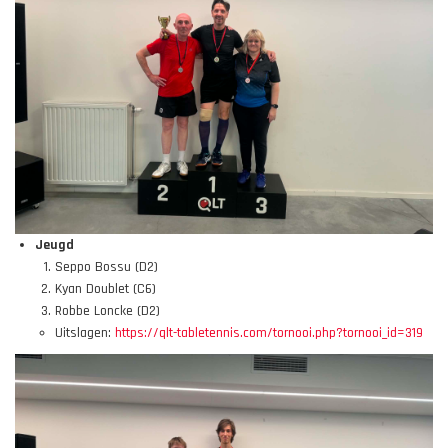
Jeugd
Seppo Bossu (D2)
Kyan Doublet (C6)
Robbe Loncke (D2)
Uitslagen:
https://qlt-tabletennis.com/tornooi.php?tornooi_id=319