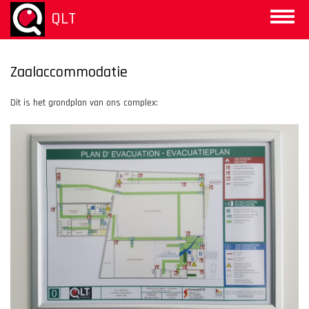
Aller
QLT
Toggle
au
naviga
contenu
principal
Zaalaccommodatie
Dit is het grondplan van ons complex: