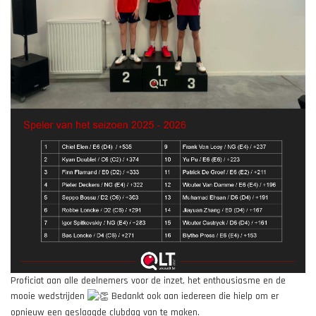
Proficiat aan alle deelnemers voor de inzet, het enthousiasme en de
mooie wedstrijden
Bedankt ook aan iedereen die hielp om er
opnieuw een geslaagde clubdag van te maken.