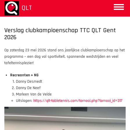
Aller
QLT
Toggle
au
naviga
contenu
principal
Verslag clubkampioenschap TTC QLT Gent
2026
Op zaterdag 23 mei 2026 stond ons jaarlijkse clubkampioenschap op het
programma – een dag vol sportiviteit, spannende wedstrijden en veel
tafeltennisplezier!
Recreanten + NG
Danny Desmedt
Danny De Neef
Marleen Van de Velde
Uitslagen:
https://qlt-tabletennis.com/tornooi.php?tornooi_id=317