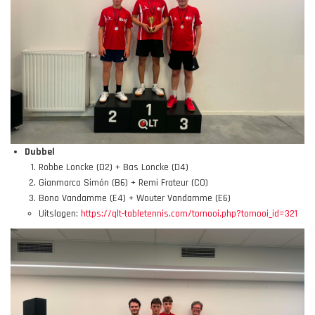
Dubbel
Robbe Loncke (D2) + Bas Loncke (D4)
Gianmarco Simón (B6) + Remi Frateur (C0)
Bono Vandamme (E4) + Wouter Vandamme (E6)
Uitslagen:
https://qlt-tabletennis.com/tornooi.php?tornooi_id=321