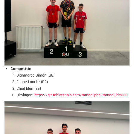
Competitie
Gianmarco Simón (B6)
Robbe Loncke (D2)
Chiel Elen (E6)
Uitslagen:
https://qlt-tabletennis.com/tornooi.php?tornooi_id=320