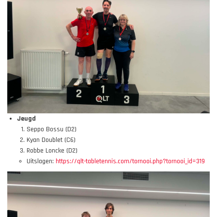
Jeugd
Seppo Bossu (D2)
Kyan Doublet (C6)
Robbe Loncke (D2)
Uitslagen:
https://qlt-tabletennis.com/tornooi.php?tornooi_id=319