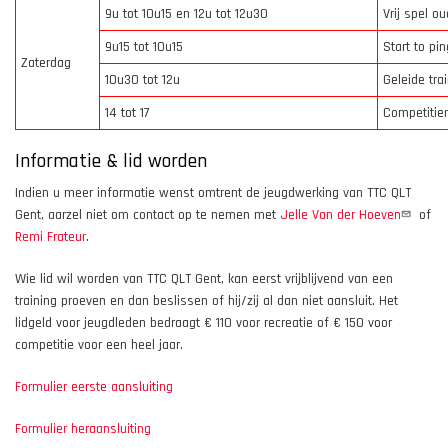
9u tot 10u15 en 12u tot 12u30
Vrij spel o
9u15 tot 10u15
Start to pin
Zaterdag
10u30 tot 12u
Geleide tra
14 tot 17
Competitie
Informatie & lid worden
Indien u meer informatie wenst omtrent de jeugdwerking van TTC QLT
Gent, aarzel niet om contact op te nemen met
Jelle Van der Hoeven
of
Remi Frateur
.
Wie lid wil worden van TTC QLT Gent, kan eerst vrijblijvend van een
training proeven en dan beslissen of hij/zij al dan niet aansluit. Het
lidgeld voor jeugdleden bedraagt € 110 voor recreatie of € 150 voor
competitie voor een heel jaar.
Formulier eerste aansluiting
Formulier heraansluiting