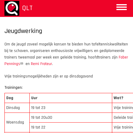
Aller
QLT
Toggle
au
naviga
contenu
principal
Jeugdwerking
Om de jeugd zoveel mogelijk kansen te bieden hun tafeltenniskwaliteiten
bij te schaven, organiseren enthousiaste vrijwilligers en gediplomeerde
trainers tweemaal per week een geleide training, hoofdtrainers zijn
Faber
Pennings
en
Remi Frateur
.
Vrije trainingsmogelijkheden zijn er op dinsdagavond
Trainingen:
Dag
Uur
Wat?
Dinsdag
19 tot 23
Vrije traini
19 tot 20u30
Geleide tra
Woensdag
19 tot 22
Vrije traini