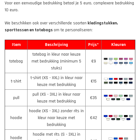
Voor een eenvoudige bedrukking betaal je 5 euro, complexere bedrukking
10 euro.
We beschikken ook over verschillende soorten
kledingstukken,
sporttassen en totebags
om te personaliseren:
Item
Beschrijving
Prijs*
Kleuren
totebag in kleur naar keuze
totebag
met bedrukking (minimum 5
€9
stuks)
t-shirt (XS - XXL) in kleur naar
t-shirt
€15
keuze met bedrukking
pull (XS - 3XL) in kleur naar
pull
€35
keuze met bedrukking
hoodie (XS - 3XL) zonder rits in
hoodie
kleur naar keuze met
€42
bedrukking
hoodie met rits (S - 3XL) in
hoodie