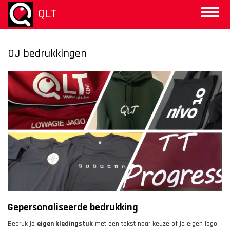
Overslaan
QLT
Toggle
en
naviga
naar
de
inhoud
OJ bedrukkingen
gaan
Gepersonaliseerde bedrukking
Bedruk je
eigen kledingstuk
met een tekst naar keuze of je eigen logo.