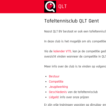
Aller
QLT
au
contenu
principal
Tafeltennisclub QLT Gent
Naast QLT BV bestaat er ook een tafeltennisc
In deze club is het mogelijk om als competitie
Via de
kalender VTTL
kan je de competitie gede
overzicht vinden wanneer de competitie in Q
Meer info over de club is te vinden op volgen
Bestuur
Competitie
Jeugdwerking
Geschiedenis
van de tafeltennisclub
Lidgeld
: info over onze prijzen
Er zijn vrije trainingen voorzien op dinsdag