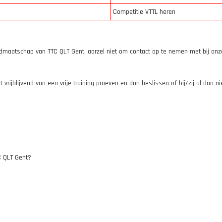
Competitie VTTL heren
idmaatschap van TTC QLT Gent, aarzel niet om contact op te nemen met bij onze
vrijblijvend van een vrije training proeven en dan beslissen of hij/zij al dan nie
C QLT Gent?