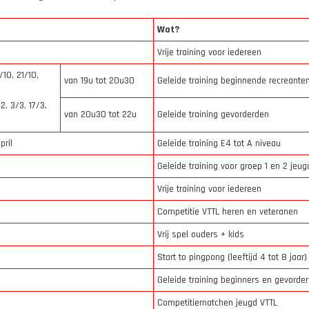
Wat?
Vrije training voor iedereen
/10, 21/10,
van 19u tot 20u30
Geleide training beginnende recreante
/2, 3/3, 17/3,
van 20u30 tot 22u
Geleide training gevorderden
pril
Geleide training E4 tot A niveau
Geleide training voor groep 1 en 2 jeug
Vrije training voor iedereen
Competitie VTTL heren en veteranen
0
Vrij spel ouders + kids
Start to pingpong (leeftijd 4 tot 8 jaar)
Geleide training beginners en gevorde
Competitiematchen jeugd VTTL