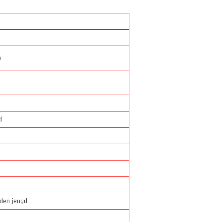
n
d
rden jeugd