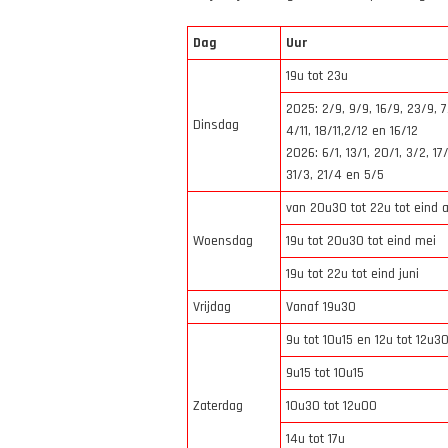
Dag
Uur
19u tot 23u
2025: 2/9, 9/9, 16/9, 23/9, 7
Dinsdag
4/11, 18/11,2/12 en 16/12
2026: 6/1, 13/1, 20/1, 3/2, 17
31/3, 21/4 en 5/5
van 20u30 tot 22u tot eind a
Woensdag
19u tot 20u30 tot eind mei
19u tot 22u tot eind juni
Vrijdag
Vanaf 19u30
9u tot 10u15 en 12u tot 12u3
9u15 tot 10u15
Zaterdag
10u30 tot 12u00
14u tot 17u