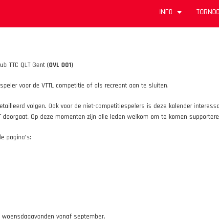
INFO
TORNOO
+
lub TTC QLT Gent (
OVL 001
)
speler voor de VTTL competitie of als recreant aan te sluiten.
tailleerd volgen. Ook voor de niet-competitiespelers is deze kalender interessan
LT doorgaat. Op deze momenten zijn alle leden welkom om te komen supporteren
de pagina's:
- en woensdagavonden vanaf september.