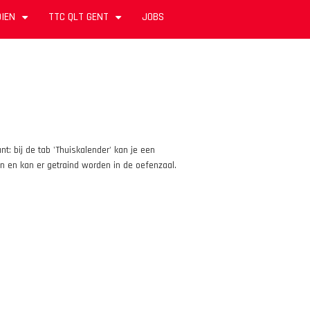
IEN
TTC QLT GENT
JOBS
+
+
t: bij de tab 'Thuiskalender' kan je een
 en kan er getraind worden in de oefenzaal.