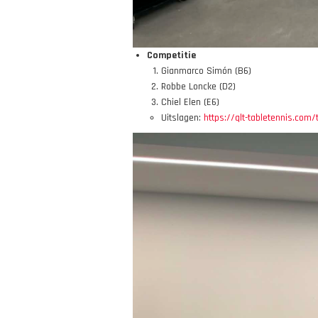
Competitie
Gianmarco Simón (B6)
Robbe Loncke (D2)
Chiel Elen (E6)
Uitslagen:
https://qlt-tabletennis.com