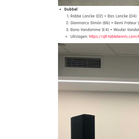
Dubbel
Robbe Loncke (D2) + Bas Loncke (D4)
Gianmarco Simón (B6) + Remi Frateur 
Bono Vandamme (E4) + Wouter Vanda
Uitslagen:
https://qlt-tabletennis.com/