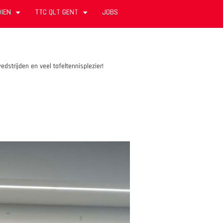
IEN
TTC QLT GENT
JOBS
+
+
strijden en veel tafeltennisplezier!