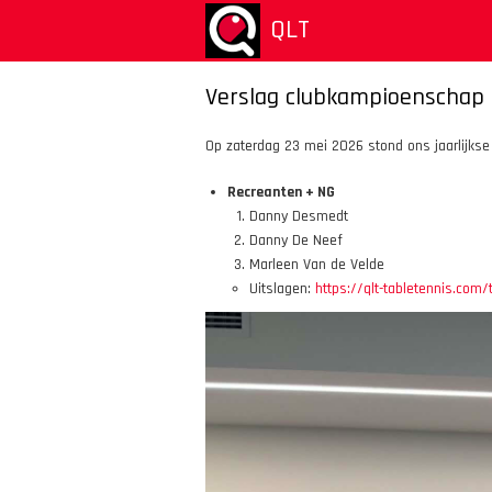
Skip
QLT
to
main
content
Verslag clubkampioenschap
Op zaterdag 23 mei 2026 stond ons jaarlijkse
Recreanten + NG
Danny Desmedt
Danny De Neef
Marleen Van de Velde
Uitslagen:
https://qlt-tabletennis.com/