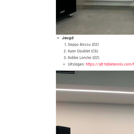
Jeugd
Seppo Bossu (D2)
Kyan Doublet (C6)
Robbe Loncke (D2)
Uitslagen:
https://qlt-tabletennis.com/