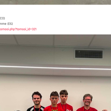
(C0)
mme (E6)
tornooi.php?tornooi_id=321