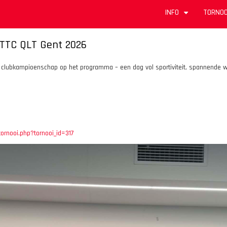
INFO
TORNOO
+
 TTC QLT Gent 2026
 clubkampioenschap op het programma – een dag vol sportiviteit, spannende wed
tornooi.php?tornooi_id=317