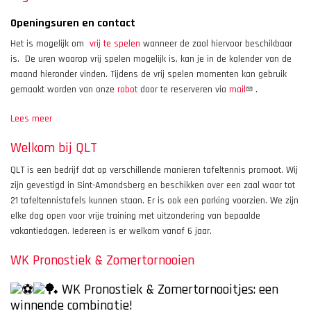
Openingsuren en contact
Het is mogelijk om
vrij te spelen
wanneer de zaal hiervoor beschikbaar
is. De uren waarop vrij spelen mogelijk is, kan je in de kalender van de
maand hieronder vinden. Tijdens de vrij spelen momenten kan gebruik
gemaakt worden van onze
robot
door te reserveren via
mail
.
Lees meer
over
Algemene
Welkom bij QLT
informatie
QLT is een bedrijf dat op verschillende manieren tafeltennis promoot. Wij
zijn gevestigd in Sint-Amandsberg en beschikken over een zaal waar tot
21 tafeltennistafels kunnen staan. Er is ook een parking voorzien. We zijn
elke dag open voor vrije training met uitzondering van bepaalde
vakantiedagen. Iedereen is er welkom vanaf 6 jaar.
WK Pronostiek & Zomertornooien
WK Pronostiek & Zomertornooitjes: een
winnende combinatie!