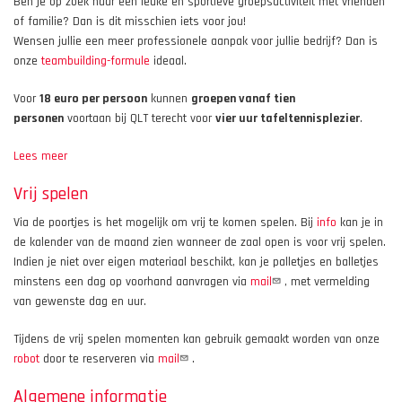
Ben je op zoek naar een leuke en sportieve groepsactiviteit met vrienden
of familie? Dan is dit misschien iets voor jou!
Wensen jullie een meer professionele aanpak voor jullie bedrijf? Dan is
onze
teambuilding-formule
ideaal.
Voor
18 euro per persoon
kunnen
groepen vanaf tien
personen
voortaan bij QLT terecht voor
vier uur tafeltennisplezier
.
Lees meer
over
Tafeltennis
Vrij spelen
voor
groepen
Via de poortjes is het mogelijk om vrij te komen spelen. Bij
info
kan je in
de kalender van de maand zien wanneer de zaal open is voor vrij spelen.
Indien je niet over eigen materiaal beschikt, kan je palletjes en balletjes
minstens een dag op voorhand aanvragen via
mail
, met vermelding
van gewenste dag en uur.
Tijdens de vrij spelen momenten kan gebruik gemaakt worden van onze
robot
door te reserveren via
mail
.
Algemene informatie