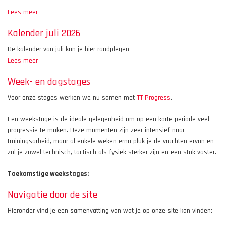
Lees meer
over
WK
Kalender juli 2026
Pronostiek
&
De kalender van juli kan je hier raadplegen
Zomertornooien
Lees meer
over
Kalender
Week- en dagstages
juli
2026
Voor onze stages werken we nu samen met
TT Progress
.
Een weekstage is de ideale gelegenheid om op een korte periode veel
progressie te maken. Deze momenten zijn zeer intensief naar
trainingsarbeid, maar al enkele weken erna pluk je de vruchten ervan en
zal je zowel technisch, tactisch als fysiek sterker zijn en een stuk vaster.
Toekomstige weekstages:
Navigatie door de site
Hieronder vind je een samenvatting van wat je op onze site kan vinden: