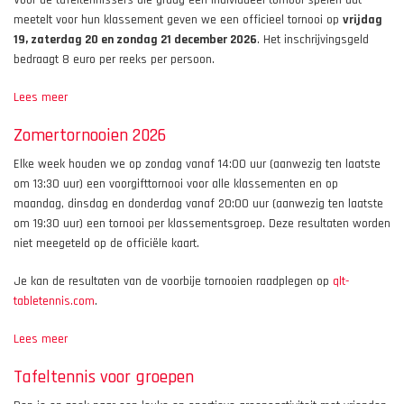
meetelt voor hun klassement geven we een officieel tornooi op
vrijdag
19, zaterdag 20 en zondag 21 december 2026
. Het inschrijvingsgeld
bedraagt 8 euro per reeks per persoon.
Lees meer
over
B
Zomertornooien 2026
tornooi
2026
Elke week houden we op zondag vanaf 14:00 uur (aanwezig ten laatste
om 13:30 uur) een voorgifttornooi voor alle klassementen en op
maandag, dinsdag en donderdag vanaf 20:00 uur (aanwezig ten laatste
om 19:30 uur) een tornooi per klassementsgroep. Deze resultaten worden
niet meegeteld op de officiële kaart.
Je kan de resultaten van de voorbije tornooien raadplegen op
qlt-
tabletennis.com
.
Lees meer
over
Zomertornooien
Tafeltennis voor groepen
2026