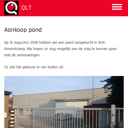
Overslaan
QLT
Toggle
en
naviga
naar
de
inhoud
Aankoop pand
gaan
Op 16 augustus 2018 hebben we een pand aangekocht in Sint-
Amandsberg. We hopen zo vlug mogelijk aan de slag te kunnen gaan
met de verbouwingen.
Zo ziet het gebouw er van buiten uit: