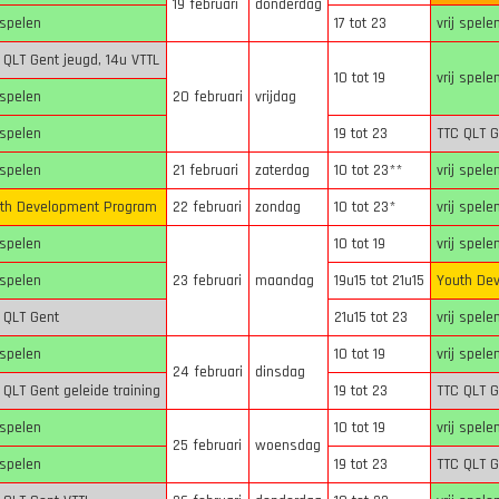
19 februari
donderdag
j spelen
17 tot 23
vrij spele
 QLT Gent jeugd, 14u VTTL
10 tot 19
vrij spele
j spelen
20 februari
vrijdag
j spelen
19 tot 23
TTC QLT G
j spelen
21 februari
zaterdag
10 tot 23**
vrij spele
th Development Program
22 februari
zondag
10 tot 23*
vrij spele
j spelen
10 tot 19
vrij spele
j spelen
23 februari
maandag
19u15 tot 21u15
Youth De
 QLT Gent
21u15 tot 23
vrij spele
j spelen
10 tot 19
vrij spele
24 februari
dinsdag
 QLT Gent geleide training
19 tot 23
TTC QLT G
j spelen
10 tot 19
vrij spele
25 februari
woensdag
j spelen
19 tot 23
TTC QLT G