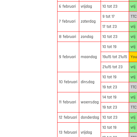
6 februari
vrijdag
10 tot 23
vri
9 tot 17
TTC
7 februari
zaterdag
17 tot 23
vri
8 februari
zondag
10 tot 23
vri
10 tot 19
vri
9 februari
maandag
19u15 tot 21u15
You
21u15 tot 23
vri
10 tot 19
vri
10 februari
dinsdag
19 tot 23
TTC
14 tot 19
vri
11 februari
woensdag
19 tot 23
TTC
12 februari
donderdag
10 tot 23
vri
10 tot 19
vri
13 februari
vrijdag