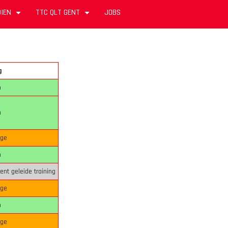
IEN
TTC QLT GENT
JOBS
+
+
g
n
n
age
n
ent geleide training
age
n
age