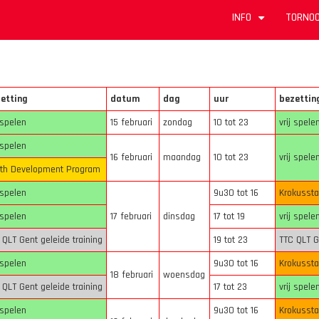
INFO
TORNOO
+
etting
datum
dag
uur
bezettin
j spelen
15 februari
zondag
10 tot 23
vrij spele
j spelen
16 februari
maandag
10 tot 23
vrij spele
th Development Program
j spelen
9u30 tot 16
Krokusst
j spelen
17 februari
dinsdag
17 tot 19
vrij spele
 QLT Gent geleide training
19 tot 23
TTC QLT G
j spelen
9u30 tot 16
Krokusst
18 februari
woensdag
 QLT Gent geleide training
17 tot 23
vrij spele
j spelen
9u30 tot 16
Krokusst