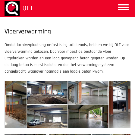
Overslaan
QLT
Toggle
en
naviga
naar
de
inhoud
Vloerverwarming
gaan
Omdat luchtverplaatsing nefast is bij tafeltennis, hebben we bij QLT voor
vloerverwarming gekozen. Daarvoor moest de bestaande vloer
uitgebroken worden en een laag gewapend beton gegoten worden. Op
die laag beton is eerst isolatie en dan het verwarmingssysteem
aangebracht, waarover nogmaals een laagje beton kwam.