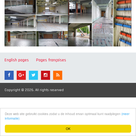
English pages
Pages françaises
Copyright © 2026. All rights reserved
Deze web site gebruikt cookies zodat u de inhoud ervan optimaal kunt raadplegen
(meer
informatie)
OK