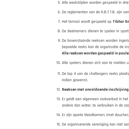
Alle wedstrijden worden gespeeld in dri
De reglementen van de K.B.T.T.B. zijn va
Het tornooi wordt gespeeld op
Tibhar S
De deelnemers dienen te spelen in sportu
De bovenstaande reeksen worden ingerich
bepaalde reeks kan de organisatie de ins
Alle reeksen worden gespeeld in poule
Alle spelers dienen zich aan te melden ui
De top 4 van de challengers reeks plaat
indien gewenst.
Reeksen met onvoldoende inschrijvin
Er geldt een algemeen rookverbod in het
andere dan water, te verbruiken in de zaal
Er zijn aparte kleedkamers (met douche
De organiserende vereniging kan niet aans