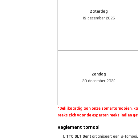
Zaterdag
19 december 2026
Zondag
20 december 2026
*Gelijkaardig aan onze zomertornooien, ka
reeks zich voor de experten reeks indien g
Reglement tornooi
TTC QLT Gent
organiseert een B-Tornooi