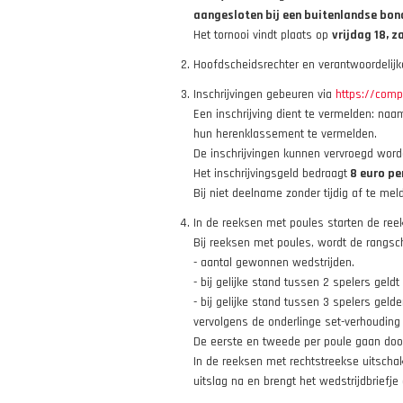
aangesloten bij een buitenlandse bond 
Het tornooi vindt plaats op
vrijdag 18, 
Hoofdscheidsrechter en verantwoordelij
Inschrijvingen gebeuren via
https://compe
Een inschrijving dient te vermelden: na
hun herenklassement te vermelden.
De inschrijvingen kunnen vervroegd word
Het inschrijvingsgeld bedraagt
8 euro pe
Bij niet deelname zonder tijdig af te me
In de reeksen met poules starten de re
Bij reeksen met poules, wordt de rangsch
- aantal gewonnen wedstrijden.
- bij gelijke stand tussen 2 spelers geldt
- bij gelijke stand tussen 3 spelers geld
vervolgens de onderlinge set-verhouding
De eerste en tweede per poule gaan door 
In de reeksen met rechtstreekse uitschak
uitslag na en brengt het wedstrijdbriefje