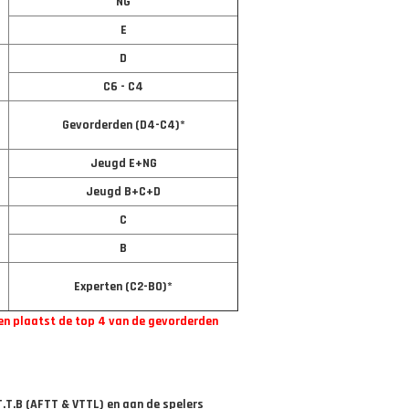
NG
E
D
C6 - C4
Gevorderden (D4-C4)*
Jeugd E+NG
Jeugd B+C+D
C
B
Experten (C2-B0)*
en plaatst de top 4 van de gevorderden
T.T.B (AFTT & VTTL) en aan de spelers