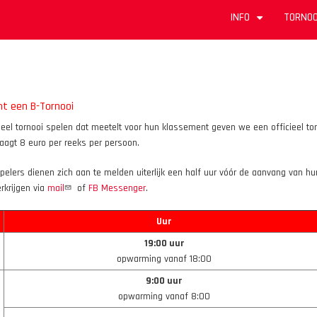
INFO
TORNOO
+
t een B-Tornooi
dueel tornooi spelen dat meetelt voor hun klassement geven we een officieel to
raagt 8 euro per reeks per persoon.
elers dienen zich aan te melden uiterlijk een half uur vóór de aanvang van hun 
rkrijgen via
mail
of
FB Messenger
.
Uur
19:00 uur
opwarming vanaf 18:00
9:00 uur
opwarming vanaf 8:00