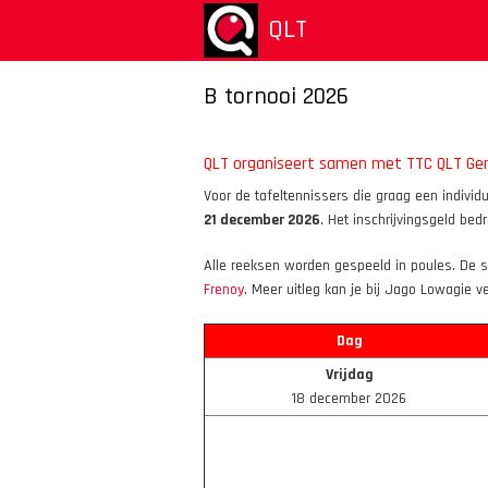
Overslaan
QLT
en
naar
de
B tornooi 2026
inhoud
gaan
QLT organiseert samen met TTC QLT Gen
Voor de tafeltennissers die graag een indivi
21 december 2026
. Het inschrijvingsgeld bed
Alle reeksen worden gespeeld in poules. De sp
Frenoy
. Meer uitleg kan je bij Jago Lowagie ve
Dag
Vrijdag
18 december 2026