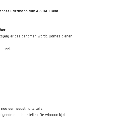
ohannes Hartmannlaan 4, 9040 Gent
.
ber
.
ks(en) er deelgenomen wordt. Dames dienen
de reeks.
nog een wedstrijd te tellen.
olgende match te tellen. De winnaar kijkt de