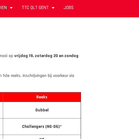
IEN
TTC QLT GENT
JOBS
+
+
rnooi op
vrijdag 19, zaterdag 20 en zondag
1ste reeks. Inschrijvingen bij voorkeur via
Reeks
Dubbel
Challengers (NG-D6)*