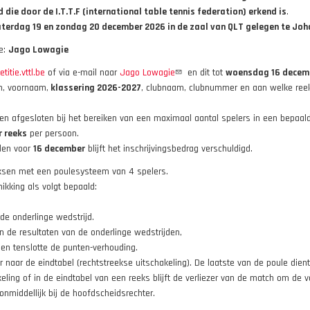
die door de I.T.T.F (international table tennis federation) erkend is
.
zaterdag 19 en zondag 20 december 2026 in de zaal van QLT gelegen te J
ke:
Jago Lowagie
titie.vttl.be
of via e-mail naar
Jago Lowagie
en dit tot
woensdag 16 decem
am, voornaam,
klassering 2026-2027
, clubnaam, clubnummer en aan welke ree
en afgesloten bij het bereiken van een maximaal aantal spelers in een bepaal
r reeks
per persoon.
lden voor
16 december
blijft het inschrijvingsbedrag verschuldigd.
eksen met een poulesysteem van 4 spelers.
ikking als volgt bepaald:
 de onderlinge wedstrijd.
en de resultaten van de onderlinge wedstrijden,
 en tenslotte de punten-verhouding.
naar de eindtabel (rechtstreekse uitschakeling). De laatste van de poule dient 
eling of in de eindtabel van een reeks blijft de verliezer van de match om de v
 onmiddellijk bij de hoofdscheidsrechter.