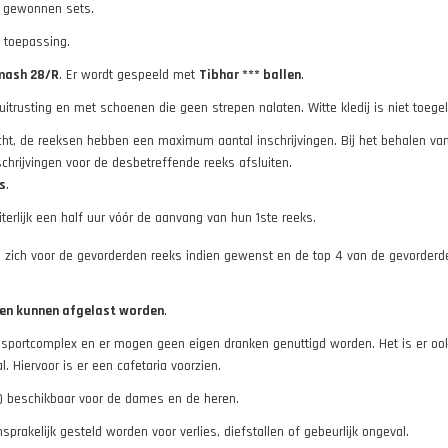
e gewonnen sets.
n toepassing.
mash 28/R
. Er wordt gespeeld met
Tibhar *** ballen
.
itrusting en met schoenen die geen strepen nalaten. Witte kledij is niet toegel
t, de reeksen hebben een maximum aantal inschrijvingen. Bij het behalen van
chrijvingen voor de desbetreffende reeks afsluiten.
s
.
terlijk een half uur vóór de aanvang van hun 1ste reeks.
s zich voor de gevorderden reeks indien gewenst en de top 4 van de gevorderde
gen kunnen afgelast worden
.
 sportcomplex en er mogen geen eigen dranken genuttigd worden. Het is er oo
. Hiervoor is er een cafetaria voorzien.
s) beschikbaar voor de dames en de heren.
prakelijk gesteld worden voor verlies, diefstallen of gebeurlijk ongeval.