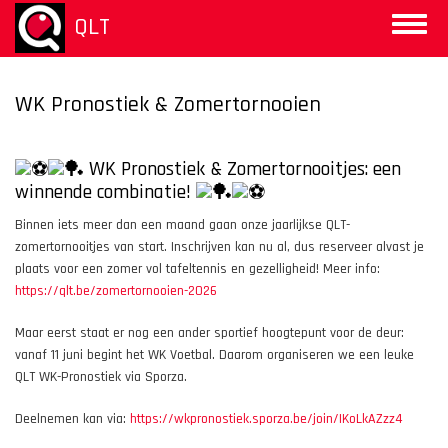
Overslaan
QLT
Toggle
en
naviga
naar
de
inhoud
WK Pronostiek & Zomertornooien
gaan
WK Pronostiek & Zomertornooitjes: een
winnende combinatie!
Binnen iets meer dan een maand gaan onze jaarlijkse QLT-
zomertornooitjes van start. Inschrijven kan nu al, dus reserveer alvast je
plaats voor een zomer vol tafeltennis en gezelligheid! Meer info:
https://qlt.be/zomertornooien-2026
Maar eerst staat er nog een ander sportief hoogtepunt voor de deur:
vanaf 11 juni begint het WK Voetbal. Daarom organiseren we een leuke
QLT WK-Pronostiek via Sporza.
Deelnemen kan via:
https://wkpronostiek.sporza.be/join/IKoLkAZzz4