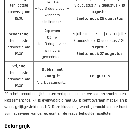
D4 - C4
ten laatste
5 augustus / 12 augustus / 19
+ top 3 dag ervoor +
aanwezig om
augustus
winnaars
19:30
Eindtornooi: 26 augustus
challengers
Experten
Woensdag
9 juli / 16 juli / 23 juli / 30 juli /
C2 - A
ten laatste
6 augustus / 13 augustus / 20
+ top 3 dag ervoor +
aanwezig om
augustus
winnaars
19:30
Eindtornooi: 27 augustus
gevorderden
Vrijdag
Dubbel met
ten laatste
voorgift
1 augustus
aanwezig om
Alle klassementen
19:30
*Om het tornooi eerlijk te laten verlopen, kennen we aan recreanten een
klassement toe: R+ is evenwaardig met D6, R komt overeen met E4 en R-
wordt gelijkgesteld met NG. Deze klassering wordt gemaakt aan de hand
van het niveau van de recreant en de reeds behaalde resultaten.
Belangrijk