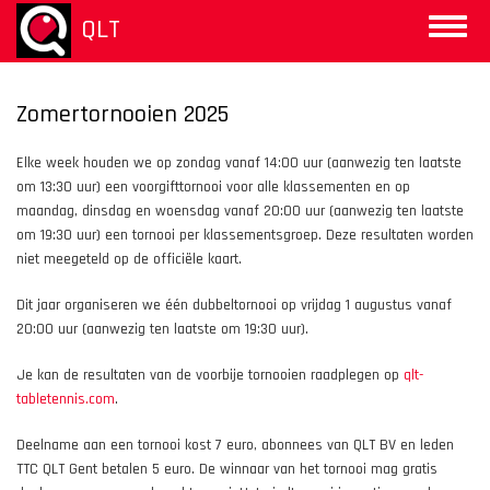
Overslaan
QLT
Toggle
en
naviga
naar
de
inhoud
Zomertornooien 2025
gaan
Elke week houden we op zondag vanaf 14:00 uur (aanwezig ten laatste
om 13:30 uur) een voorgifttornooi voor alle klassementen en op
maandag, dinsdag en woensdag vanaf 20:00 uur (aanwezig ten laatste
om 19:30 uur) een tornooi per klassementsgroep. Deze resultaten worden
niet meegeteld op de officiële kaart.
Dit jaar organiseren we één dubbeltornooi op vrijdag 1 augustus vanaf
20:00 uur (aanwezig ten laatste om 19:30 uur).
Je kan de resultaten van de voorbije tornooien raadplegen op
qlt-
tabletennis.com
.
Deelname aan een tornooi kost 7 euro, abonnees van QLT BV en leden
TTC QLT Gent betalen 5 euro. De winnaar van het tornooi mag gratis