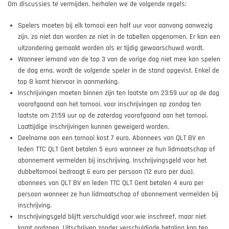
Om discussies te vermijden, herhalen we de volgende regels:
Spelers moeten bij elk tornooi een half uur voor aanvang aanwezig
zijn, zo niet dan worden ze niet in de tabellen opgenomen. Er kan een
uitzondering gemaakt worden als er tijdig gewaarschuwd wordt.
Wanneer iemand van de top 3 van de vorige dag niet mee kan spelen
de dag erna, wordt de volgende speler in de stand opgevist. Enkel de
top 8 komt hiervoor in aanmerking.
Inschrijvingen moeten binnen zijn ten laatste om 23:59 uur op de dag
voorafgaand aan het tornooi, voor inschrijvingen op zondag ten
laatste om 21:59 uur op de zaterdag voorafgaand aan het tornooi.
Laattijdige inschrijvingen kunnen geweigerd worden.
Deelname aan een tornooi kost 7 euro. Abonnees van QLT BV en
leden TTC QLT Gent betalen 5 euro wanneer ze hun lidmaatschap of
abonnement vermelden bij inschrijving. Inschrijvingsgeld voor het
dubbeltornooi bedraagt 6 euro per persoon (12 euro per duo),
abonnees van QLT BV en leden TTC QLT Gent betalen 4 euro per
persoon wanneer ze hun lidmaatschap of abonnement vermelden bij
inschrijving.
Inschrijvingsgeld blijft verschuldigd voor wie inschreef, maar niet
komt opdagen. Uitschrijven zonder verschuldigde betaling kan ten