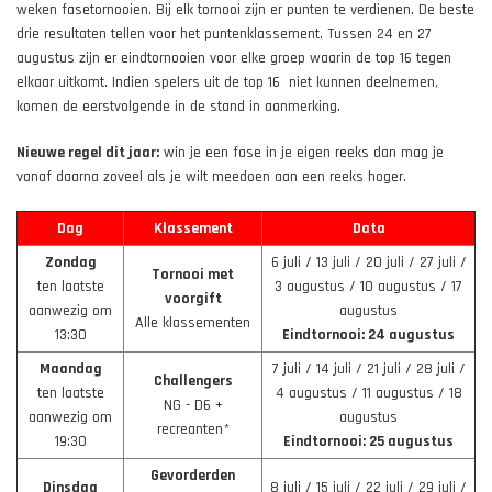
weken fasetornooien. Bij elk tornooi zijn er punten te verdienen. De beste
drie resultaten tellen voor het puntenklassement. Tussen 24 en 27
augustus zijn er eindtornooien voor elke groep waarin de top 16 tegen
elkaar uitkomt. Indien spelers uit de top 16 niet kunnen deelnemen,
komen de eerstvolgende in de stand in aanmerking.
Nieuwe regel dit jaar:
win je een fase in je eigen reeks dan mag je
vanaf daarna zoveel als je wilt meedoen aan een reeks hoger.
Dag
Klassement
Data
Zondag
6 juli / 13 juli / 20 juli / 27 juli /
Tornooi met
ten laatste
3 augustus / 10 augustus / 17
voorgift
aanwezig om
augustus
Alle klassementen
13:30
Eindtornooi: 24 augustus
Maandag
7 juli / 14 juli / 21 juli / 28 juli /
Challengers
ten laatste
4 augustus / 11 augustus / 18
NG - D6 +
aanwezig om
augustus
recreanten*
19:30
Eindtornooi: 25 augustus
Gevorderden
Dinsdag
8 juli / 15 juli / 22 juli / 29 juli /