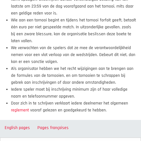
laatste om 23:59 van de dag voorafgaand aan het tornooi, mits daar
een geldige reden voor is.
Wie aan een tornooi begint en tijdens het tornooi forfait geeft, betaalt
één euro per niet gespeelde match. In uitzonderlijke gevallen, zoals
bij een zware blessure, kan de organisatie beslissen deze boete te
laten vallen.
We verwachten van de spelers dat ze mee de verantwoordelijkheid
nemen voor een vlot verloop van de wedstrijden. Gebeurt dit niet, dan
kan er een sanctie volgen.
Als organisator hebben we het recht wijzigingen aan te brengen aan
de formules van de tornooien, en om tornooien te schrappen bij
gebrek aan inschrijvingen of door andere omstandigheden.
Iedere speler moet bij inschrijving minimum zijn of haar volledige
naam en telefoonnummer opgeven.
Door zich in te schrijven verklaart iedere deelnemer het algemeen
reglement
vooraf gelezen en goedgekeurd te hebben.
English pages
Pages françaises