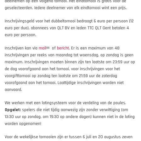
deelnemen op een volgend tornooi. Het eindtornooi is gratis voor de
geselecteerden. Iedere deelnemer van elk eindtornooi wint een prijs.
Inschrijvingsgeld voor het dubbeltornooi bedraagt 6 euro per persoon (12
euro per duo), abonnees van QLT BV en leden TTC QLT Gent betalen 4
euro per persoon.
Inschrijven kan via
mail
of
bericht
. Er is een maximum van 48
inschrijvingen per reeks van maandag tot woensdag, op zondag is geen
maximum. Inschrijvingen moeten binnen zijn ten laatste om 23:59 uur op
de dag voorafgaand aan het tornooi, voor inschrijvingen voor het
voorgifttornooi op zondag ten laatste om 21:59 uur de zaterdag
voorafgaand aan het tornooi. Laattijdige inschrijvingen worden niet
aanvaard.
We werken met een lotingsysteem voor de verdeling van de poules.
Opgelet:
spelers die niet tijdig aanwezig zijn zonder verwittiging (om
13:30 uur op zondag, om 19:30 op andere dagen) kunnen niet in de loting
worden opgenomen!
Voor de wekelijkse tornooien zijn er tussen 6 juli en 20 augustus zeven