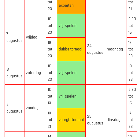
tot
tot
experten
23
21
10
9:30
tot
vrij spelen
tot
23
16
7
vrijdag
augustus
19
17
24
tot
dubbeltornooi
maandag
tot
augustus
23
23
10
19
8
zaterdag
tot
vrij spelen
tot
augustus
23
23
10
9:30
tot
vrij spelen
tot
13
16
9
zondag
augustus
13
17
25
tot
voorgifttornooi
dinsdag
tot
augustus
21
23
14
19