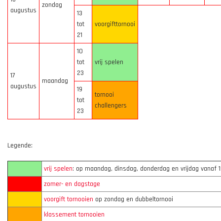
zondag
augustus
13
tot
voorgifttornooi
21
10
tot
vrij spelen
23
17
maandag
augustus
19
tornooi
tot
challengers
23
Legende:
vrij spelen
: op maandag, dinsdag, donderdag en vrijdag vanaf 1
zomer- en dagstage
voorgift tornooien
op zondag en dubbeltornooi
klassement tornooien