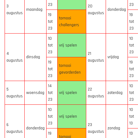
23
23
3
20
maandag
donderdag
augustus
augustus
19
19
tornooi
tot
tot
challengers
23
23
10
10
tot
vrij spelen
tot
23
23
4
21
dinsdag
vrijdag
augustus
augustus
19
19
tornooi
tot
tot
gevorderden
23
23
14
10
5
22
woensdag
tot
vrij spelen
zaterdag
tot
augustus
augustus
23
23
10
10
tot
vrij spelen
tot
23
13
6
23
donderdag
zondag
augustus
augustus
19
13
tornooi