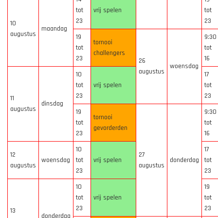
tot
vrij spelen
tot
23
23
10
maandag
augustus
19
9:30
tornooi
tot
tot
challengers
23
16
26
woensdag
augustus
10
17
tot
vrij spelen
tot
23
23
11
dinsdag
augustus
19
9:30
tornooi
tot
tot
gevorderden
23
16
10
17
12
27
woensdag
tot
vrij spelen
donderdag
tot
augustus
augustus
23
23
10
19
tot
vrij spelen
tot
23
23
13
donderdag