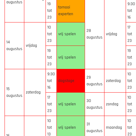
augustus
19
9:30
tornooi
tot
tot
experten
23
16
10
17
28
tot
vrij spelen
vrijdag
tot
augustus
23
23
14
vrijdag
augustus
19
19
tot
vrij spelen
tot
23
23
9:30
10
29
tot
dagstage
zaterdag
tot
augustus
16
23
15
zaterdag
augustus
17
10
30
tot
vrij spelen
zondag
tot
augustus
23
23
10
10
31
tot
vrij spelen
maandag
tot
augustus
13
23
16