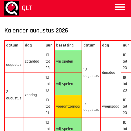
Overslaan
QLT
Toggle
en
naviga
naar
de
inhoud
Kalender augustus 2026
gaan
datum
dag
uur
bezetting
datum
dag
uur
10
10
1
zaterdag
tot
vrij spelen
tot
augustus
23
23
18
dinsdag
augustus
10
19
tot
vrij spelen
tot
13
23
2
zondag
augustus
13
10
19
tot
voorgifttornooi
woensdag
tot
augustus
21
23
10
10
tot
vrij spelen
tot