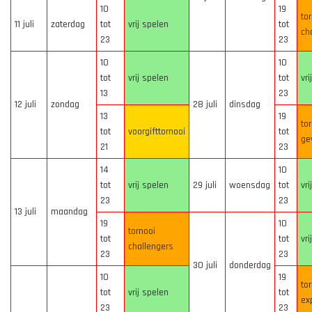
10
19
to
11 juli
zaterdag
tot
vrij spelen
tot
ch
23
23
10
10
tot
vrij spelen
tot
vri
13
23
12 juli
zondag
28 juli
dinsdag
13
19
to
tot
voorgifttornooi
tot
ge
21
23
14
10
tot
vrij spelen
29 juli
woensdag
tot
vri
23
23
13 juli
maandag
19
10
tornooi
tot
tot
vri
challengers
23
23
30 juli
donderdag
10
19
to
tot
vrij spelen
tot
ex
23
23