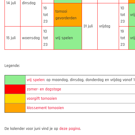
14 juli
dinsdag
19
10
tornooi
tot
tot
vri
gevorderden
23
23
31 juli
vrijdag
10
19
15 juli
woensdag
tot
vrij spelen
tot
vri
23
23
Legende:
vrij spelen
: op maandag, dinsdag, donderdag en vrijdag vanaf 1
zomer- en dagstage
voorgift tornooien
klassement tornooien
De kalender voor juni vind je op
deze pagina
.