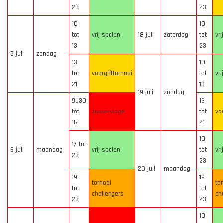
23
23
10
10
tot
vrij spelen
18 juli
zaterdag
tot
vri
13
23
5 juli
zondag
13
10
tot
voorgifttornooi
tot
vri
21
13
19 juli
zondag
9u30
13
tot
zomerstage
tot
vo
16
21
10
17 tot
6 juli
maandag
vrij spelen
tot
vri
23
23
20 juli
maandag
19
19
tornooi
to
tot
tot
challengers
ch
23
23
10