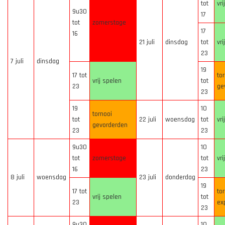
tot
vri
9u30
17
tot
zomerstage
17
16
21 juli
dinsdag
tot
vri
23
7 juli
dinsdag
19
17 tot
to
vrij spelen
tot
23
ge
23
19
10
tornooi
tot
22 juli
woensdag
tot
vri
gevorderden
23
23
9u30
10
tot
zomerstage
tot
vri
16
23
8 juli
woensdag
23 juli
donderdag
19
17 tot
to
vrij spelen
tot
23
ex
23
9u30
10