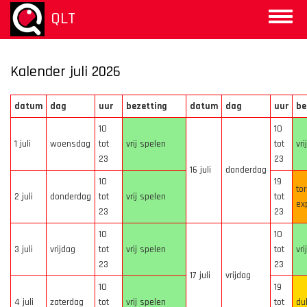
Overslaan
QLT
Toggle
en
naviga
naar
de
inhoud
Kalender juli 2026
gaan
datum
dag
uur
bezetting
datum
dag
uur
be
10
10
1 juli
woensdag
tot
vrij spelen
tot
vri
23
23
16 juli
donderdag
10
19
to
2 juli
donderdag
tot
vrij spelen
tot
ex
23
23
10
10
3 juli
vrijdag
tot
vrij spelen
tot
vri
23
23
17 juli
vrijdag
10
19
4 juli
zaterdag
tot
vrij spelen
tot
du