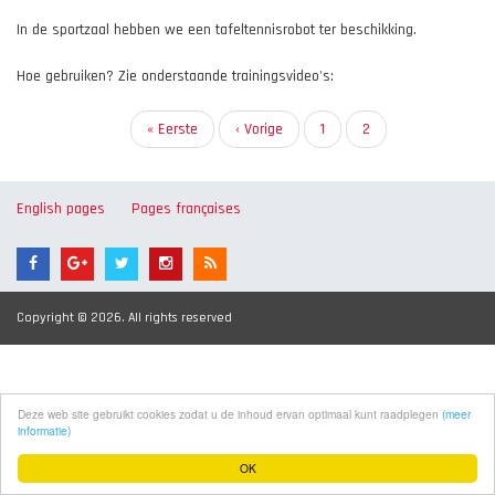
In de sportzaal hebben we een tafeltennisrobot ter beschikking.
Hoe gebruiken? Zie onderstaande trainingsvideo's:
Paginering
Eerste
« Eerste
Vorige
‹ Vorige
Pagina
1
Huidige
2
pagina
pagina
pagina
English pages
Pages françaises
Copyright © 2026. All rights reserved
Deze web site gebruikt cookies zodat u de inhoud ervan optimaal kunt raadplegen
(meer
informatie)
OK