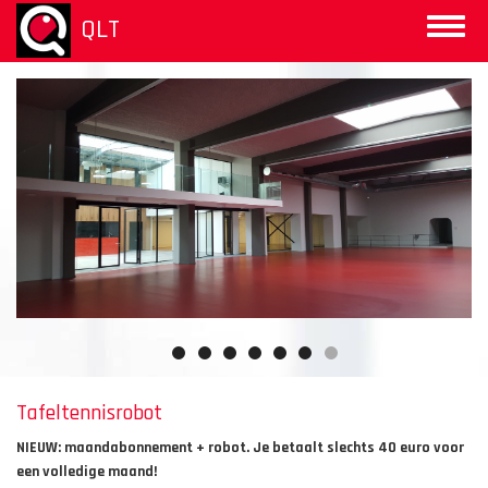
Overslaan
QLT
Toggle
en
naviga
naar
de
inhoud
gaan
Tafeltennisrobot
NIEUW: maandabonnement + robot. Je betaalt slechts 40 euro voor
een volledige maand!