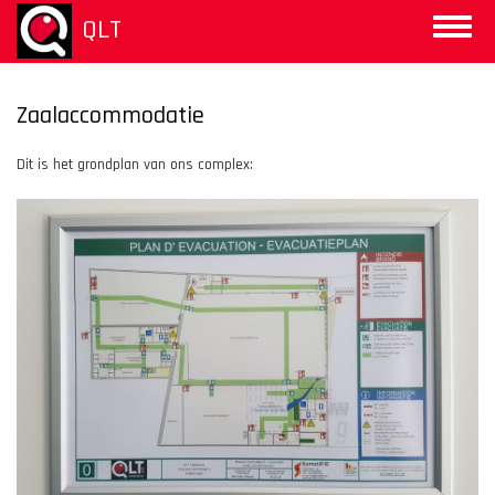
Overslaan
QLT
Toggle
en
naviga
naar
de
inhoud
Zaalaccommodatie
gaan
Dit is het grondplan van ons complex: