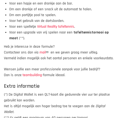
Voor een hapje en een drankje aan de bar,
Om een drankje of een snack uit de automaat te halen,
Om een partijtje pool te spelen,
Voor het gebruik van de dartsborden,
Voor een spelletje
Virtual Reality tafeltennis
,
Voor een upgrade van vrij spelen naar een
tafeltennistornooi op
maat
(**).
Heb je interesse in deze formule?
Contacteer ons dan via
mail
en we geven graag meer uitleg.
Vermeld indien mogelijk ook het aantal personen en enkele voorkeurdata.
Wensen jullie een meer professionele aanpak voor jullie bedrijf?
Dan is onze
teambuilding
-formule ideaal.
Extra informatie
(*) De Digital Wallet is een QLT-kaart die gedurende vier uur ter plaatse
gebruikt kan worden.
Het is altijd mogelijk een hoger bedrag toe te voegen aan de
Digital
Wallet
.
(**) Er geldt een maximum van 40 personen per tornooi.