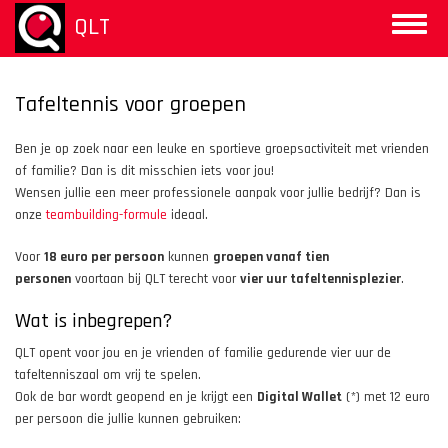
Overslaan
QLT
Toggle
en
naviga
naar
de
inhoud
Tafeltennis voor groepen
gaan
Ben je op zoek naar een leuke en sportieve groepsactiviteit met vrienden
of familie? Dan is dit misschien iets voor jou!
Wensen jullie een meer professionele aanpak voor jullie bedrijf? Dan is
onze
teambuilding-formule
ideaal.
Voor
18 euro per persoon
kunnen
groepen vanaf tien
personen
voortaan bij QLT terecht voor
vier uur tafeltennisplezier
.
Wat is inbegrepen?
QLT opent voor jou en je vrienden of familie gedurende vier uur de
tafeltenniszaal om vrij te spelen.
Ook de bar wordt geopend en je krijgt een
Digital Wallet
(*) met 12 euro
per persoon die jullie kunnen gebruiken: