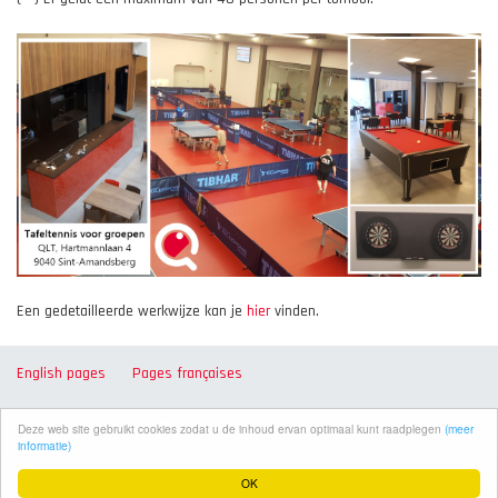
Een gedetailleerde werkwijze kan je
hier
vinden.
English pages
Pages françaises
Deze web site gebruikt cookies zodat u de inhoud ervan optimaal kunt raadplegen
(meer
informatie)
OK
Copyright © 2026. All rights reserved