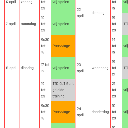
6 april
zondag
tot
vrij spelen
tot
vri
23
19
22
dinsdag
april
10
19
7 april
maandag
tot
vrij spelen
tot
TT
23
23
9u30
14
tot
Paasstage
tot
vri
16
19
19
17 tot
23
8 april
dinsdag
vrij spelen
woensdag
tot
TT
19
april
21
19
TTC QLT Gent
21
tot
geleide
tot
vri
23
training
23
9u30
10
24
tot
Paasstage
donderdag
tot
vri
april
16
23
10