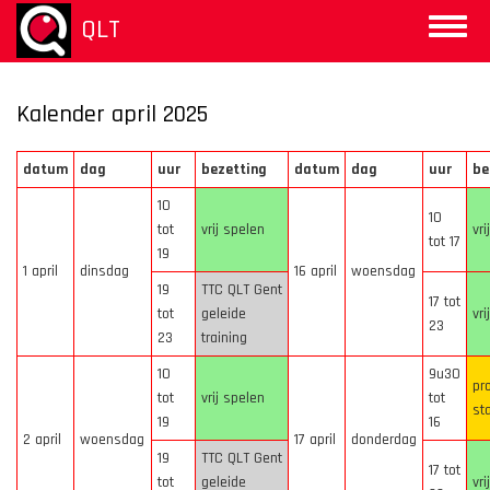
Overslaan
QLT
Toggle
en
naviga
naar
de
inhoud
Kalender april 2025
gaan
datum
dag
uur
bezetting
datum
dag
uur
be
10
10
tot
vrij spelen
vri
tot 17
19
1 april
dinsdag
16 april
woensdag
19
TTC QLT Gent
17 tot
tot
geleide
vri
23
23
training
10
9u30
pr
tot
vrij spelen
tot
st
19
16
2 april
woensdag
17 april
donderdag
19
TTC QLT Gent
17 tot
tot
geleide
vri