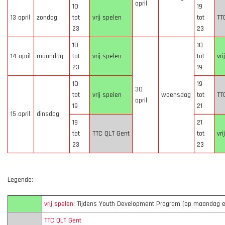
april
10
19
13 april
zondag
tot
vrij spelen
tot
TT
23
23
10
10
14 april
maandag
tot
vrij spelen
tot
vri
23
19
10
19
30
tot
vrij spelen
woensdag
tot
TT
april
19
21
15 april
dinsdag
19
21
tot
TTC QLT Gent
tot
vri
23
23
Legende:
vrij spelen
: Tijdens Youth Development Program (op maandag e
TTC QLT Gent