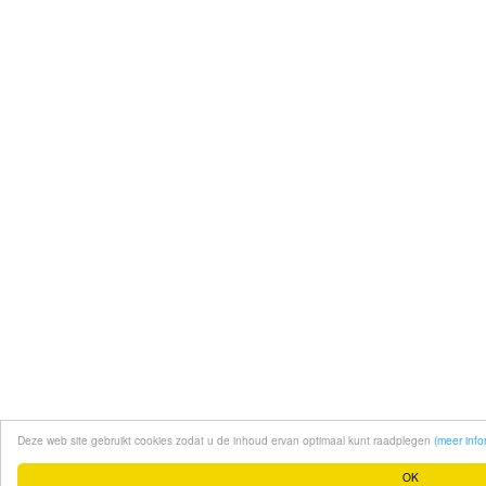
Deze web site gebruikt cookies zodat u de inhoud ervan optimaal kunt raadplegen
(meer info
OK