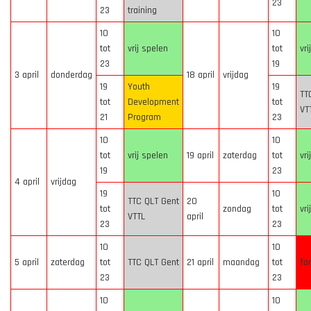
23
23
training
10
10
tot
vrij spelen
tot
vri
23
19
3 april
donderdag
18 april
vrijdag
19
Youth
19
TT
tot
Development
tot
VT
21
Program
23
10
10
tot
vrij spelen
19 april
zaterdag
tot
vri
19
23
4 april
vrijdag
19
10
TTC QLT Gent
20
tot
zondag
tot
vri
VTTL
april
23
23
10
10
5 april
zaterdag
tot
TTC QLT Gent
21 april
maandag
tot
fa
23
23
10
10