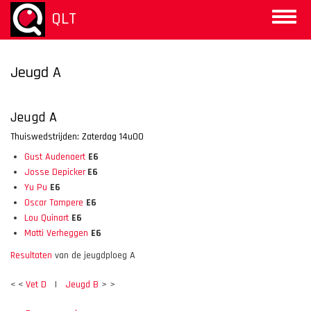
Overslaan
QLT
Toggle
en
naviga
naar
de
inhoud
Jeugd A
gaan
Jeugd A
Thuiswedstrijden: Zaterdag 14u00
Gust Audenaert
E6
Josse Depicker
E6
Yu Pu
E6
Oscar Tampere
E6
Lou Quinart
E6
Matti Verheggen
E6
Resultaten
van de jeugdploeg A
< <
Vet D
I
Jeugd B
> >