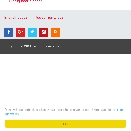
< <
Terug naar ploegen
English pages
Pages françaises
Copyright © 2026. All rights reserved
Deze web site gebruikt cookies zodat u de inhoud ervan optimaal kunt raadplegen
(meer
informatie)
OK