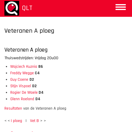
Overslaan
QLT
Toggle
en
naviga
naar
de
inhoud
Veteranen A ploeg
gaan
Veteranen A ploeg
Thuiswedstrijden: Vrijdag 20u00
Wojciech Kuznia
B6
Freddy Wegge
C4
Guy Coene
D2
Stijn Vispoel
D2
Rogier De Waele
D4
Glenn Roeland
D4
Resultaten
van de Veteranen A ploeg
< <
I ploeg
I
Vet B
> >