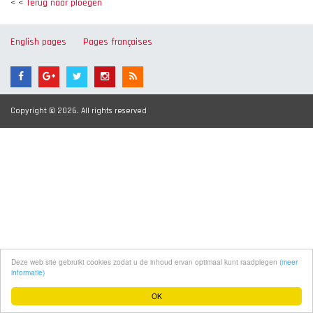
< <
Terug naar ploegen
English pages
Pages françaises
Copyright © 2026. All rights reserved
Deze web site gebruikt cookies zodat u de inhoud ervan optimaal kunt raadplegen
(meer
informatie)
OK